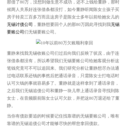
那借了80万，没想到做生意不成功，还不上钱给董静，那时
候两人关系好连张借条都没打，如今董静听闻陈女士孩子买
房子转卖三百多万而且这房子是陈女士多年以前给她女儿的
无锡讨债公司
，董静想要回个人的那80万因此寻找到我
无锡
要账公司
们无锡要账公司。
董静来找我无锡收账公司们过后向我们反映了状况，由于连
张借条都没有，所以希望我们无锡要账公司给她客观分析这
笔钱究竟可不可以追回来。我们研究分析让董静想尽办法通
过电话联系还钱的事然后把通话录音，只需陈女士打电话时
认可欠钱的事就容易多了。董静就是这样拿到了通话录音，
之后我们无锡追债公司和董静一块儿带上通话录音寻找到陈
女士，在音频眼前陈女士认可欠款，并把这80万退还给了董
静。
当你有债款要追的时候要记住找靠谱的无锡要账公司，唯有
靠谱的无锡追债公司才能够尽快的帮您拿回债款。